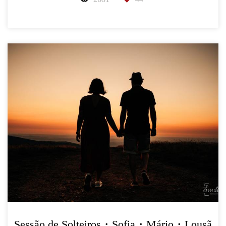
Sessão de Solteiros・Sofia・Mário・Lousã