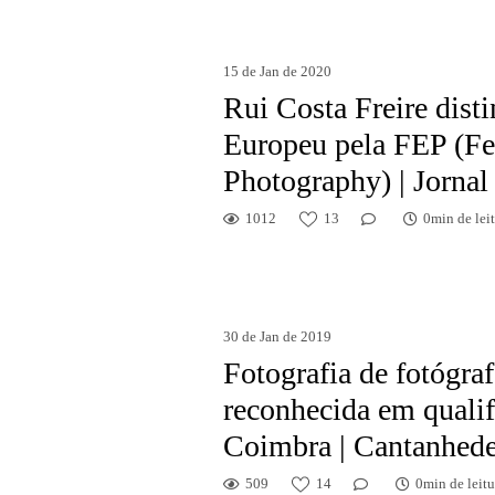
15 de Jan de 2020
Rui Costa Freire dist
Europeu pela FEP (Fe
Photography) | Jorna
1012
13
0min de lei
30 de Jan de 2019
Fotografia de fotógra
reconhecida em qualif
Coimbra | Cantanhed
509
14
0min de leitu