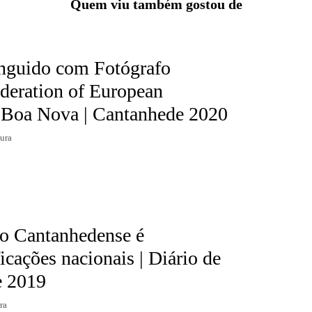
Quem viu também gostou de
inguido com Fotógrafo
deration of European
l Boa Nova | Cantanhede 2020
tura
fo Cantanhedense é
icações nacionais | Diário de
e 2019
ra