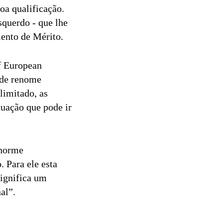
oa qualificação.
squerdo - que lhe
ento de Mérito.
of European
 de renome
limitado, as
tuação que pode ir
enorme
 Para ele esta
significa um
al”.