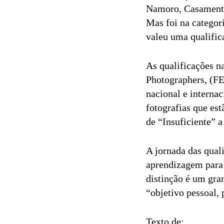
Namoro, Casamento,
Mas foi na categor
valeu uma qualifi
As qualificações n
Photographers, (FE
nacional e internac
fotografias que es
de “Insuficiente” 
A jornada das qua
aprendizagem para 
distinção é um gra
“objetivo pessoal,
Texto de: