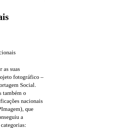
ais
cionais
r as suas
jeto fotográfico –
ortagem Social.
as também o
ificações nacionais
PPImagem), que
onseguiu a
 categorias: