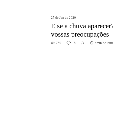
27 de Jun de 2020
E se a chuva aparecer
vossas preocupações
750
15
4min de leitu