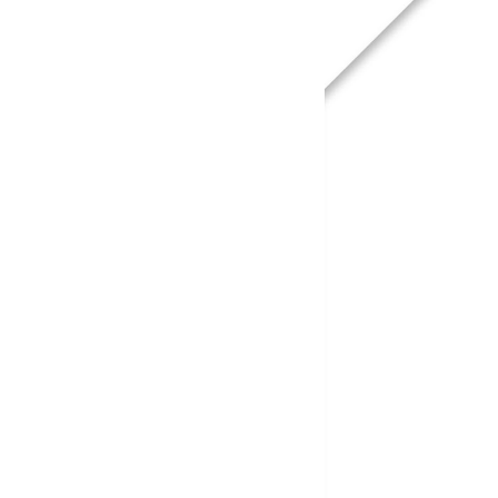
14
Curtir
Comentar