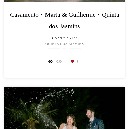
Casamento・Marta & Guilherme・Quinta
dos Jasmins
CASAMENTO
QUINTA DOS JASMINS
828
0