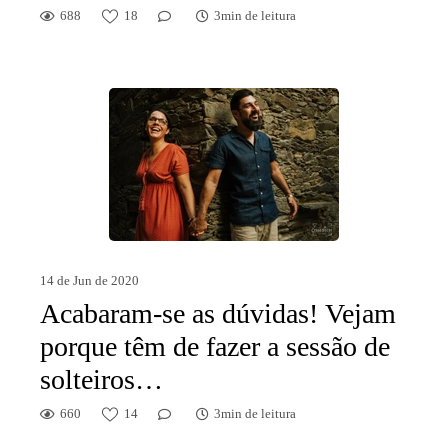
688
18
3min de leitura
14 de Jun de 2020
Acabaram-se as dúvidas! Vejam
porque têm de fazer a sessão de
solteiros…
660
14
3min de leitura