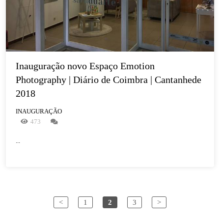
Inauguração novo Espaço Emotion 
Photography | Diário de Coimbra | Cantanhede 
2018 
INAUGURAÇÃO
473
...
<
1
2
3
>