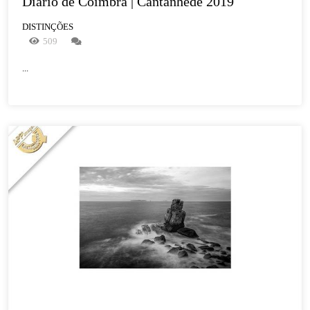
Diário de Coimbra | Cantanhede 2019
DISTINÇÕES
509
...